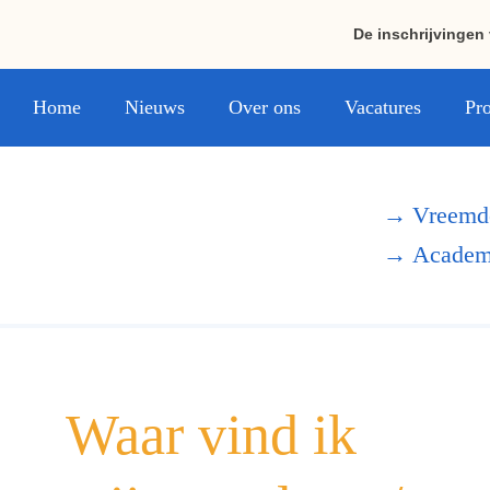
De inschrijvingen
Home
Nieuws
Over ons
Vacatures
Pro
→
Vreemde
→
Academi
Home
Over ons
Waar vind ik
Projecten
Contact