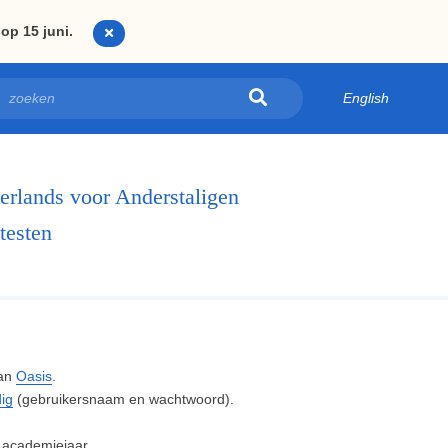
op 15 juni.
English
erlands voor Anderstaligen
testen
van
Oasis
.
ig
(gebruikersnaam en wachtwoord).
e academiejaar.