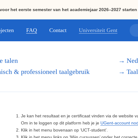
 voor het eerste semester van het academiejaar 2026–2027 starten 
jecten
FAQ
Contact
Universiteit Gent
 talen
→
Ned
sch & professioneel taalgebruik
→
Taal
Nieuws
Vacatures
Je kan het resultaat en je certificaat vinden via de website 
FAQ
Om in te loggen op dit platform heb je je
UGent-account nod
Klik in het menu bovenaan op ‘UCT-student’.
Universiteit Gent
Klik in het menu links op ‘Mijn cursussen’ onder het correct